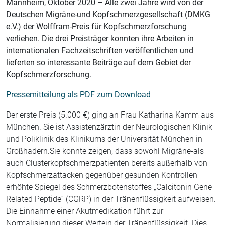
Mannheim, Oktober 2020 – Alle zwei Jahre wird von der
Deutschen Migräne-und Kopfschmerzgesellschaft (DMKG
e.V.) der Wolffram-Preis für Kopfschmerzforschung
verliehen. Die drei Preisträger konnten ihre Arbeiten in
internationalen Fachzeitschriften veröffentlichen und
lieferten so interessante Beiträge auf dem Gebiet der
Kopfschmerzforschung.
Pressemitteilung als PDF zum Download
Der erste Preis (5.000 €) ging an Frau Katharina Kamm aus
München. Sie ist Assistenzärztin der Neurologischen Klinik
und Poliklinik des Klinikums der Universität München in
Großhadern.Sie konnte zeigen, dass sowohl Migräne-als
auch Clusterkopfschmerzpatienten bereits außerhalb von
Kopfschmerzattacken gegenüber gesunden Kontrollen
erhöhte Spiegel des Schmerzbotenstoffes „Calcitonin Gene
Related Peptide“ (CGRP) in der Tränenflüssigkeit aufweisen.
Die Einnahme einer Akutmedikation führt zur
Normalisierung dieser Wertein der Tränenflüssigkeit. Dies