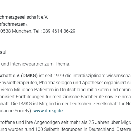
chmerzgesellschaft e.V.
opfschmerzen«
80538 München, Tel.: 089 4614 86-29
aul
h- und Interviewpartner zum Thema.
schaft e.V. (DMKG
)
ist seit 1979 die interdisziplinäre wissenscha
 Physiotherapeuten, Pharmakologen und Apotheker organisiert 
er vielen Millionen Patienten in Deutschland mit akuten und chr
ganisiert Fortbildungen für medizinische Fachberufe sowie einm
ft. Die DMKG ist Mitglied in der Deutschen Gesellschaft für Ne
adache Society).
www.dmkg.de
etroffene und ihre Angehörigen seit mehr als 25 Jahren über Mig
zung wurden rund 100 Selbsthilfegruppen in Deutschland, Österr