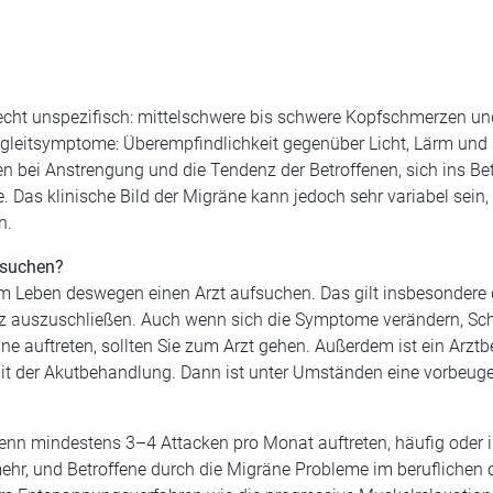
recht unspezifisch: mittelschwere bis schwere Kopfschmerzen und
gleitsymptome: Überempfindlichkeit gegenüber Licht, Lärm und
bei Anstrengung und die Tendenz der Betroffenen, sich ins Bett
e. Das klinische Bild der Migräne kann jedoch sehr variabel sein,
n.
fsuchen?
im Leben deswegen einen Arzt aufsuchen. Das gilt insbesondere 
z auszuschließen. Auch wenn sich die Symptome verändern, Sch
uftreten, sollten Sie zum Arzt gehen. Außerdem ist ein Arztbe
it der Akutbehandlung. Dann ist unter Umständen eine vorbeuge
enn mindestens 3–4 Attacken pro Monat auftreten, häufig ode
r, und Betroffene durch die Migräne Probleme im beruflichen 