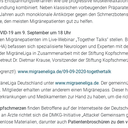
s Entspannungsverfahren wie die progressive Muskelrelaxatio
dlung kombiniert. Neben klassischen vorbeugenden Präparaten 
2 Jahren auch monoklonale Antikörper gegen den Schmerzbotens
ge, den meisten Migränepatienten gut zu helfen.
VID-19 am 9. September um 18 Uhr
en Migränepatienten im Live-Webinar „Together Talks“ stellen. B
A) befassen sich spezialisierte Neurologen und Experten mit 
 der MigräneLiga in Zusammenarbeit mit der Stiftung Kopfschmer
etreut Dr. Dietmar Krause, Vorsitzender der Stiftung Kopfschmer
grenzt!):
www.migraeneliga.de/09-09-2020-togethertalk
gräneLiga Deutschland unter
www.migraeneliga.de
. Der gemeinnü
 Mitglieder erhalten unter anderem einen Migränepass. Dieser hilf
terkrankungen und Medikamenten zur Hand zu haben, um die rich
opfschmerzen
finden Betroffene auf der Internetseite der Deuts
ll an Ärzte richtet sich die DMKG-Initiative „Attacke! Gemeinsa
tenlose Materialien, darunter auch
Patientenbroschüren zu den 