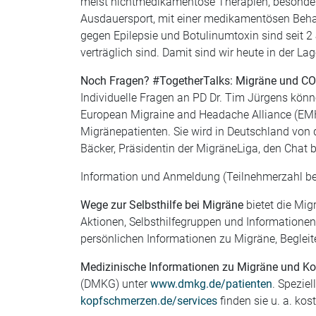
meist nichtmedikamentöse Therapien, besonder
Ausdauersport, mit einer medikamentösen Behan
gegen Epilepsie und Botulinumtoxin sind seit 
verträglich sind. Damit sind wir heute in der La
Noch Fragen? #TogetherTalks: Migräne und CO
Individuelle Fragen an PD Dr. Tim Jürgens könn
European Migraine and Headache Alliance (EMH
Migränepatienten. Sie wird in Deutschland von
Bäcker, Präsidentin der MigräneLiga, den Chat b
Information und Anmeldung (Teilnehmerzahl be
Wege zur Selbsthilfe bei Migräne
bietet die Mi
Aktionen, Selbsthilfegruppen und Informationen.
persönlichen Informationen zu Migräne, Beglei
Medizinische Informationen zu Migräne und K
(DMKG) unter
www.dmkg.de/patienten
. Spezie
kopfschmerzen.de/services
finden sie u. a. kos