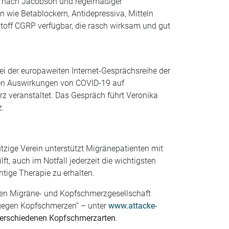
n nach Jacobson und regelmäßiger
wie Betablockern, Antidepressiva, Mitteln
toff CGRP verfügbar, die rasch wirksam und gut
ei der europaweiten Internet-Gesprächsreihe der
den Auswirkungen von COVID-19 auf
z veranstaltet. Das Gespräch führt Veronika
z.
tzige Verein unterstützt Migränepatienten mit
t, auch im Notfall jederzeit die wichtigsten
tige Therapie zu erhalten.
chen Migräne- und Kopfschmerzgesellschaft
m gegen Kopfschmerzen“ – unter
www.attacke-
verschiedenen Kopfschmerzarten
.